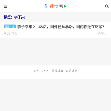
标签：李子柒
李子柒年入1.68亿，国外粉丝暴涨，国内你还在这酸？
智慧人生
阅读(1094)
赞(
0
)
© 2010-2026
鞋锤博客
网站地图