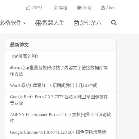
2025！
存档
标签
About
必备软件
智慧人生
杂七杂八
最新博文
《姥爷家的狗》
discuz论坛批量替换修改帖子内容文字链接数据库操
作方法
Win10系统C盘飘红：6招瞬间腾出十几GB空间
Google Earth Pro v7.3.3.7673 谷歌地球卫星图像软件
专业版
ABBYY FineScanner Pro v7.1.0.3 文档扫描OCR识别软
件
Google Chrome v81.0.4044.129 x64 绿色便携增强版