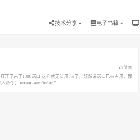
技术分享
电子书籍
赞(
0
)
打开了占了1080端口 这样就无法用55r了，既然说端口已被占用，那
stat -aon|findstr "...