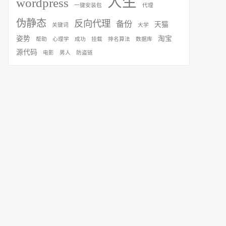
人生
wordpress
一键安装包
代理
伪静态
反向代理
备份
天猫
关键词
大学
姿势
淘宝
帮助
心理学
成功
挂载
排名算法
数据库
源代码
电影
男人
防盗链