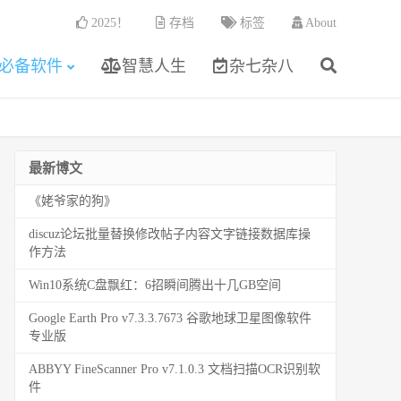
2025！
存档
标签
About
必备软件
智慧人生
杂七杂八
最新博文
《姥爷家的狗》
discuz论坛批量替换修改帖子内容文字链接数据库操
作方法
Win10系统C盘飘红：6招瞬间腾出十几GB空间
Google Earth Pro v7.3.3.7673 谷歌地球卫星图像软件
专业版
ABBYY FineScanner Pro v7.1.0.3 文档扫描OCR识别软
件