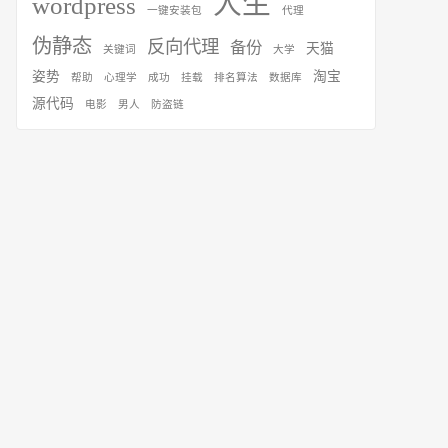
人生
wordpress
一键安装包
代理
伪静态
反向代理
备份
天猫
关键词
大学
姿势
淘宝
帮助
心理学
成功
挂载
排名算法
数据库
源代码
电影
男人
防盗链