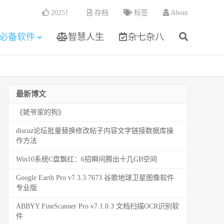
2025！
存档
标签
About
必备软件
智慧人生
杂七杂八
最新博文
《姥爷家的狗》
discuz论坛批量替换修改帖子内容文字链接数据库操
作方法
Win10系统C盘飘红：6招瞬间腾出十几GB空间
Google Earth Pro v7.3.3.7673 谷歌地球卫星图像软件
专业版
ABBYY FineScanner Pro v7.1.0.3 文档扫描OCR识别软
件