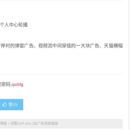
个人中心轮播
暂停时的弹窗广告、视频流中间穿插的一大块广告、天猫横幅
密码:
qud4g
赞(
0
)
博客
»
优酷APP v8.6.2去广告清爽版版