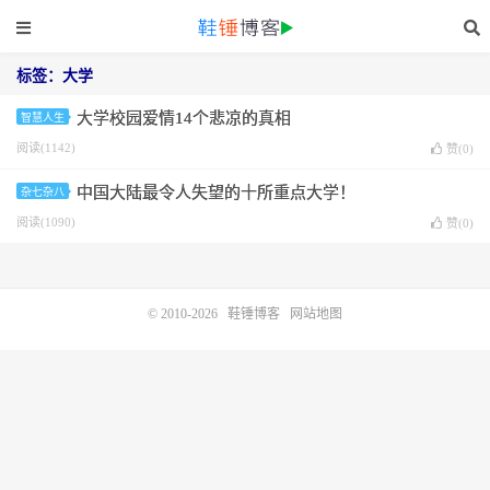
标签：大学
大学校园爱情14个悲凉的真相
智慧人生
阅读(1142)
赞(
0
)
中国大陆最令人失望的十所重点大学！
杂七杂八
阅读(1090)
赞(
0
)
© 2010-2026
鞋锤博客
网站地图