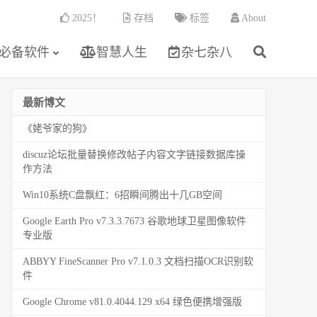
2025！
存档
标签
About
必备软件
智慧人生
杂七杂八
最新博文
《姥爷家的狗》
discuz论坛批量替换修改帖子内容文字链接数据库操
作方法
Win10系统C盘飘红：6招瞬间腾出十几GB空间
Google Earth Pro v7.3.3.7673 谷歌地球卫星图像软件
专业版
ABBYY FineScanner Pro v7.1.0.3 文档扫描OCR识别软
件
Google Chrome v81.0.4044.129 x64 绿色便携增强版