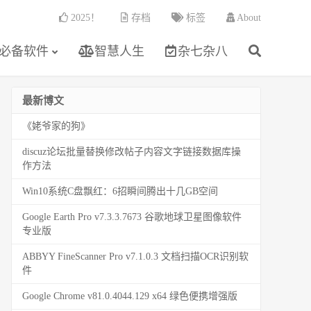
2025！
存档
标签
About
必备软件
智慧人生
杂七杂八
最新博文
《姥爷家的狗》
discuz论坛批量替换修改帖子内容文字链接数据库操
作方法
Win10系统C盘飘红：6招瞬间腾出十几GB空间
Google Earth Pro v7.3.3.7673 谷歌地球卫星图像软件
专业版
ABBYY FineScanner Pro v7.1.0.3 文档扫描OCR识别软
件
Google Chrome v81.0.4044.129 x64 绿色便携增强版