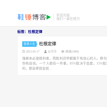
欢迎光临
我们一直在努力
标签：杜根定律
杜根定律
智慧人生
2012-05-17
公习习
阅读(1069)
强者未必是胜利者，而胜利迟早都属于有信心的人。换句
你有自信。一个人胜任一件事，85%取决于态度，15%
的，那自卑就会扼...