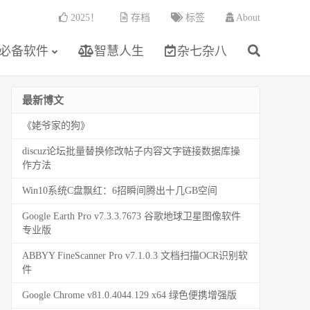
2025！
存档
标签
About
必备软件
智慧人生
杂七杂八
最新博文
《姥爷家的狗》
discuz论坛批量替换修改帖子内容文字链接数据库操
作方法
Win10系统C盘飘红：6招瞬间腾出十几GB空间
Google Earth Pro v7.3.3.7673 谷歌地球卫星图像软件
专业版
ABBYY FineScanner Pro v7.1.0.3 文档扫描OCR识别软
件
Google Chrome v81.0.4044.129 x64 绿色便携增强版