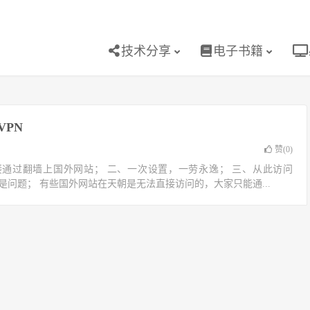
技术分享
电子书籍
VPN
赞(
0
)
通过翻墙上国外网站； 二、一次设置，一劳永逸； 三、从此访问
的网站不再是问题； 有些国外网站在天朝是无法直接访问的，大家只能通...