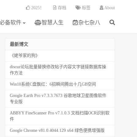
2025！
存档
标签
About
必备软件
智慧人生
杂七杂八
最新博文
《姥爷家的狗》
discuz论坛批量替换修改帖子内容文字链接数据库操
作方法
Win10系统C盘飘红：6招瞬间腾出十几GB空间
Google Earth Pro v7.3.3.7673 谷歌地球卫星图像软件
专业版
ABBYY FineScanner Pro v7.1.0.3 文档扫描OCR识别软
件
Google Chrome v81.0.4044.129 x64 绿色便携增强版