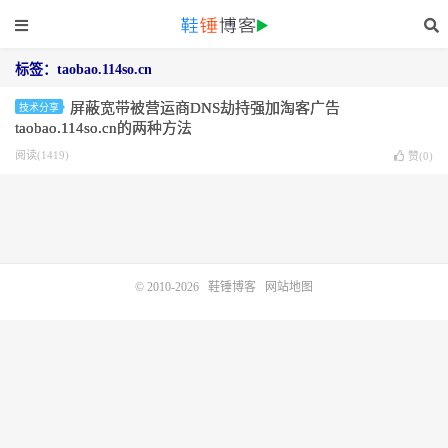
标签：taobao.114so.cn
屏蔽宽带被营运商DNS劫持强加淘客广告
技术分享
taobao.114so.cn的两种方法
阅读(1419)
赞(
0
)
© 2010-2026
鞋锤博客
网站地图