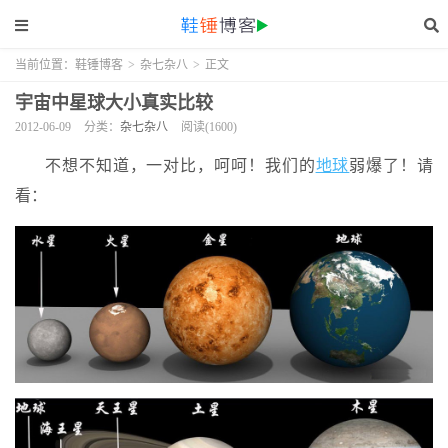
当前位置：
鞋锤博客
>
杂七杂八
>
正文
宇宙中星球大小真实比较
2012-06-09
分类：
杂七杂八
阅读(1600)
不想不知道，一对比，呵呵！我们的
地球
弱爆了！请
看：