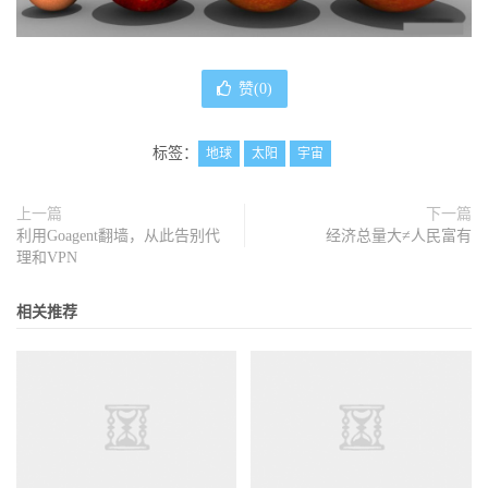
赞(
0
)
标签：
地球
太阳
宇宙
上一篇
下一篇
利用Goagent翻墙，从此告别代
经济总量大≠人民富有
理和VPN
相关推荐