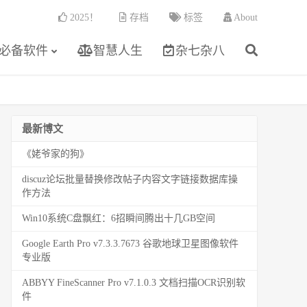
2025！
存档
标签
About
必备软件
智慧人生
杂七杂八
最新博文
《姥爷家的狗》
discuz论坛批量替换修改帖子内容文字链接数据库操
作方法
Win10系统C盘飘红：6招瞬间腾出十几GB空间
Google Earth Pro v7.3.3.7673 谷歌地球卫星图像软件
专业版
ABBYY FineScanner Pro v7.1.0.3 文档扫描OCR识别软
件