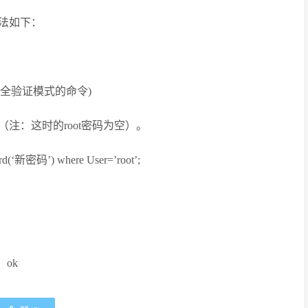
法如下：
。
是进入非安全验证模式的命令)
（注：这时的root密码为空）。
‘新密码’) where User=’root’;
。ok