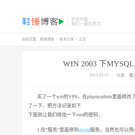
欢迎光临
我们一直在努力
当前位置：
鞋锤博客
>
技术分享
>
正文
WIN 2003 下MY
2013-01-17
分类：
技
买了一个win的VPS，在phpmyadmin里面
了一下，把方法记录如下
下面就让我们修改一下root的密码：
1.在“服务”里面停到
mysql
服务。当然也可以用net