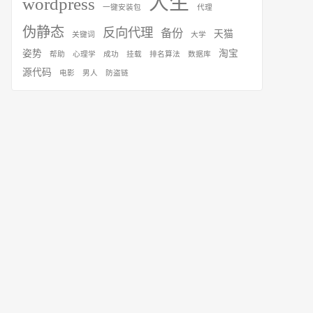
人生
wordpress
一键安装包
代理
伪静态
反向代理
备份
天猫
关键词
大学
姿势
淘宝
帮助
心理学
成功
挂载
排名算法
数据库
源代码
电影
男人
防盗链