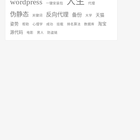
人生
wordpress
一键安装包
代理
伪静态
反向代理
备份
天猫
关键词
大学
姿势
淘宝
帮助
心理学
成功
挂载
排名算法
数据库
源代码
电影
男人
防盗链