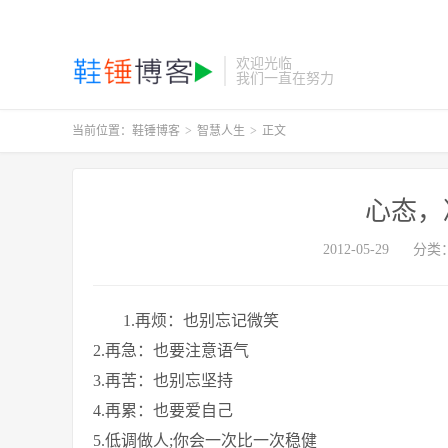
欢迎光临
我们一直在努力
当前位置：
鞋锤博客
>
智慧人生
>
正文
心态，
2012-05-29
分类
1.再烦：也别忘记微笑
2.再急：也要注意语气
3.再苦：也别忘坚持
4.再累：也要爱自己
5.低调做人;你会一次比一次稳健