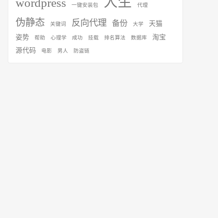
人生
wordpress
一键安装包
代理
伪静态
反向代理
备份
天猫
关键词
大学
姿势
淘宝
帮助
心理学
成功
挂载
排名算法
数据库
源代码
电影
男人
防盗链