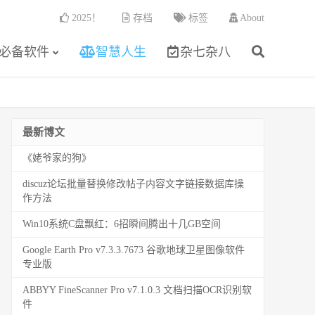
2025！
存档
标签
About
必备软件
智慧人生
杂七杂八
最新博文
《姥爷家的狗》
discuz论坛批量替换修改帖子内容文字链接数据库操
作方法
Win10系统C盘飘红：6招瞬间腾出十几GB空间
Google Earth Pro v7.3.3.7673 谷歌地球卫星图像软件
专业版
ABBYY FineScanner Pro v7.1.0.3 文档扫描OCR识别软
件