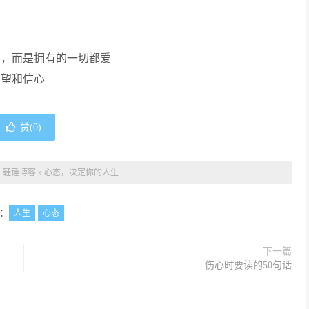
有，而是拥有的一切都爱
希望和信心
赞(
0
)
：
鞋锤博客
»
心态，决定你的人生
：
人生
心态
下一篇
伤心时要读的50句话