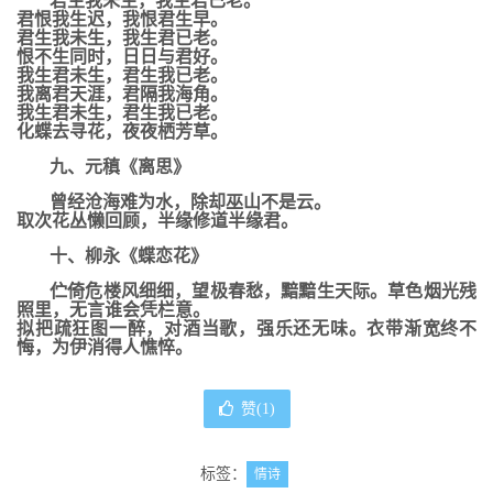
君生我未生，我生君已老。
君恨我生迟，我恨君生早。
君生我未生，我生君已老。
恨不生同时，日日与君好。
我生君未生，君生我已老。
我离君天涯，君隔我海角。
我生君未生，君生我已老。
化蝶去寻花，夜夜栖芳草。
九、元稹《离思》
曾经沧海难为水，除却巫山不是云。
取次花丛懒回顾，半缘修道半缘君。
十、柳永《蝶恋花》
伫倚危楼风细细，望极春愁，黯黯生天际。草色烟光残
照里，无言谁会凭栏意。
拟把疏狂图一醉，对酒当歌，强乐还无味。衣带渐宽终不
悔，为伊消得人憔悴。
赞(
1
)
标签：
情诗