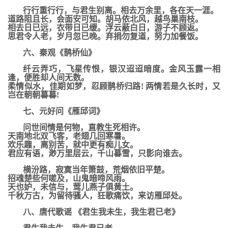
行行重行行，与君生别离。相去万余里，各在天一涯。
道路阻且长，会面安可知。胡马依北风，越鸟巢南枝。
相去日已远，衣带日已缓。浮云蔽白日，游子不顾返。
思君令人老，岁月忽已晚。弃捐勿复道，努力加餐饭。
六、秦观《鹊桥仙》
纤云弄巧，飞星传恨，银汉迢迢暗度。金风玉露一相
逢，便胜却人间无数。
柔情似水，佳期如梦，忍顾鹊桥归路! 两情若是久长时，又
岂在朝朝暮暮!
七、元好问《雁邱词》
问世间情是何物，直教生死相许。
天南地北双飞客，老翅几回寒暑。
欢乐趣，离别苦，就中更有痴儿女。
君应有语，渺万里层云，千山暮雪，只影向谁去。
横汾路，寂寞当年箫鼓，荒烟依旧平楚。
招魂楚些何嗟及，山鬼暗啼风雨。
天也妒，未信与，莺儿燕子俱黄土。
千秋万古，为留待骚人，狂歌痛饮，来访雁邱处。
八、唐代歌谣 《君生我未生，我生君已老》