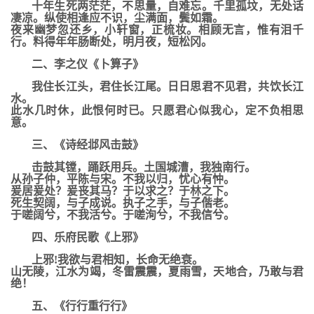
十年生死两茫茫，不思量，自难忘。千里孤坟，无处话
凄凉。纵使相逢应不识，尘满面，鬓如霜。
夜来幽梦忽还乡，小轩窗，正梳妆。相顾无言，惟有泪千
行。料得年年肠断处，明月夜，短松冈。
二、李之仪《卜算子》
我住长江头，君住长江尾。日日思君不见君，共饮长江
水。
此水几时休，此恨何时已。只愿君心似我心，定不负相思
意。
三、《诗经邶风击鼓》
击鼓其镗，踊跃用兵。土国城漕，我独南行。
从孙子仲，平陈与宋。不我以归，忧心有忡。
爰居爰处？爰丧其马？于以求之？于林之下。
死生契阔，与子成说。执子之手，与子偕老。
于嗟阔兮，不我活兮。于嗟洵兮，不我信兮。
四、乐府民歌《上邪》
上邪!我欲与君相知，长命无绝衰。
山无陵，江水为竭，冬雷震震，夏雨雪，天地合，乃敢与君
绝！
五、《行行重行行》