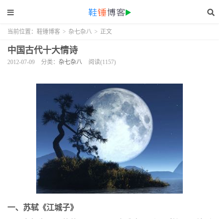
当前位置：
鞋锤博客
>
杂七杂八
>
正文
中国古代十大情诗
2012-07-09
分类：
杂七杂八
阅读(1157)
一、苏轼《江城子》