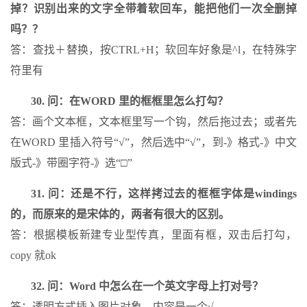
掉？识别出来的文字全带着软回车，能把他们一次全删掉
吗？？
答：查找＋替换，按CTRL+H；软回车好象是^l，在特殊字
符里有
30. 问：在WORD 里的框框里怎么打勾？
答：画个文本框，文本框里写一个钩，然后拖过去；或者先
在WORD 里插入符号“√”，然后选中“√”，到-》格式-》中文
版式-》带圈字符-》选“□”
31. 问：还是不行，这样拷过去的框框字体是windings
的，而原来的是宋体的，两者有很大的区别。
答：根据模板新建专业型传真，里面有框，双击后打勾，
copy 就ok
32. 问：Word 中怎么在一个英文字母上打对号？
答：透明方式插入图片对象，内容是一个√