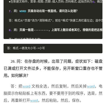
●在新建文档中，菜单―视图―页脚―插入页码―页码格式―起始页码为
0
，确定；
7.
问：
WORD 
页眉自动出现一根直线，请问怎么处理？
答：格式从“页眉”改为“清除格式”，就在“格式”快捷工具栏最左边；选中
8.
问：页眉一般是---------，上面写上题目或者其它，想做的是把这根
答：按以下步骤操作去做：
●选中页眉的文字，包括最后面的箭头●格式－边框和底纹●选线性为双线的●
答：格式->更改大小写->小写
9.
问：
Word
中的脚注如何删除？把正文相应的符号删除，内容可以删除，
20. 问：在存盘的时候，出现了问题，症状如下：磁盘
答：步骤如下：
1
、切换到普通视图，菜单中“视图”――“脚注”，这时最下方
已满或打开文件过多，不能保存，另开新窗口重存也不管
10.
问：
Word
里面有没有自动断词得功能?常常有得单词太长了，如果能设
用。如何解决？
答：在工具―语言―断字―自动断字，勾上，
word 
还是很强大的。
答：把
word
文档全选，然后复制，然后关掉
word
，电
11.
问：如何将
word 
文档里的繁体字改为简化字？
脑提示你粘贴板上有东西，要不要用于别的程序，选是，然
后，再重新打开
word
，然后粘贴，然后，保存。
答：工具―语言―中文简繁转换。