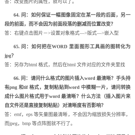
答：改变图片的属性，就可以了。
64. 问：如何保证一幅图像固定在某一段的后面，另一
段的前面，而不会因为前面段落的删减而位置改变？
答：右键点击图片－>设置对象格式―>版式―>嵌入型
65. 问：如何把在WORD 里面图形工具画的图转化为
jpg？
答：另存为html 格式，然后在html 文件对应的文件夹里找
66. 问：请问什么格式的图片插入word 最清晰？手头持
有png 和tif 格式，复制粘贴到word 中模糊一片，请问转换
成什么图片格式用于word 最清晰？什么方法（插入图片来
自文件还是直接复制粘贴）对清晰度有否影响？
答：emf，eps 等矢量图最清晰，不会因为缩放损失分辨率，
而jpeg，bmp 等点阵图就不行了。