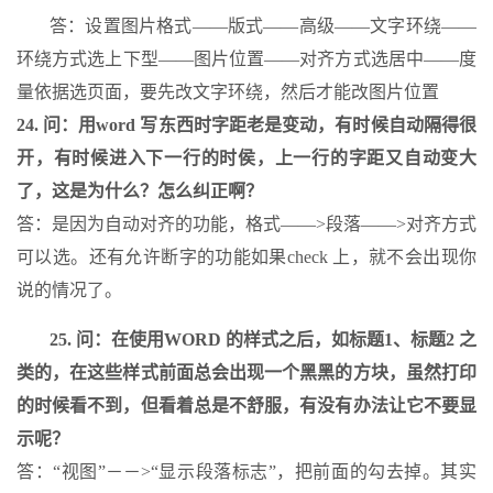
答：设置图片格式――版式――高级――文字环绕――
答：可以自动生成的，插入索引目录。
环绕方式选上下型――图片位置――对齐方式选居中――度
18.
问：做目录的时候有什么办法时右边的页码对齐？比如：
1.1
标题.....
量依据选页面，要先改文字环绕，然后才能改图片位置
24. 问：用word 写东西时字距老是变动，有时候自动隔得很
答：画表格，然后把页码都放到一个格子里靠右或居中，然后让表格的线条消
开，有时候进入下一行的时侯，上一行的字距又自动变大
19.
问：怎样在
word 
中将所有大写字母转为小写？比如一句全大写的转为全
了，这是为什么？怎么纠正啊？
答：是因为自动对齐的功能，格式――>段落――>对齐方式
可以选。还有允许断字的功能如果check 上，就不会出现你
说的情况了。
25. 问：在使用WORD 的样式之后，如标题1、标题2 之
类的，在这些样式前面总会出现一个黑黑的方块，虽然打印
的时候看不到，但看着总是不舒服，有没有办法让它不要显
示呢？
答：“视图”－－>“显示段落标志”，把前面的勾去掉。其实