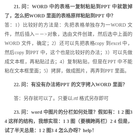
12.
21. 问：WORD 中的表格一复制粘贴到PPT 中就散掉
问：怎样微调
WORD 
表格线？
WORD 
表格上下竖线不能对齐，用鼠标拖动
了，怎么把WORD 里面的表格原样粘贴到PPT 中？
答：选定上下两个单元格，然后指定其宽度就可以对齐了，再怎么拉都行
pre
答：1）比较好的方法是：先把表格单独存为一WORD 文
13.
问：怎样微调
word 
表格线？我的
word 
表格上下竖线不能对齐，用鼠标
件，然后插入－－>对象，选由文件创建，然后选中上面的
WORD 文件，确定；2）还可以先把表格copy 到excel 中，
答：可以如下操作：●按住
ctl 
键还是
shift
，你
have a 
try
●
double
 cli
然后copy 到PPT 中，这个也是比较好的办法；3）可以先做
14.
问：怎么把
word 
文档里已经有的分页符去掉？
成文本框，再粘贴过去；4）复制粘贴，但是在PPT 中不能
答：先在工具――>
选项――
>
视图――>
格式标记，选中全部，然后就能够看
粘在文本框里面；5）拷屏，做成图片，再弄到PPT 里面。
22. 问：有没有办法将PPT 的文字拷入WORD 里面？
15.
问：
Word
中下标的大小可以改的吗?
答：格式―字体
答：另存就可以了。只要以.rtf 格式另存即可
16.
问：
Word
里怎么自动生成目录啊
23. 问：word 中图片的分栏如何处理？假如有：1 2 图3
4 这样的结构，我想实现：1 3 图（要横跨两栏）2 4 但是，
答：用“格式>>样式和格式”编辑文章中的小标题，然后插入->索引和目录
试了半天总是：1 2 图3 4 怎么办呀？help！
17.
问：
Word
的文档结构图能否整个复制?
论文要写目录了，不想再照着