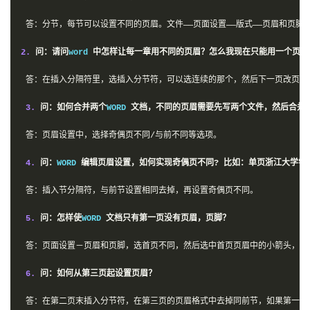
答：分节，每节可以设置不同的页眉。文件――页面设置――版式――页眉和页脚―
2.
问：请问
word 
中怎样让每一章用不同的页眉？怎么我现在只能用一个页眉
答：在插入分隔符里，选插入分节符，可以选连续的那个，然后下一页改页眉
3.
问：如何合并两个
WORD 
文档，不同的页眉需要先写两个文件，然后合并
答：页眉设置中，选择奇偶页不同/与前不同等选项。
4.
问：
WORD 
编辑页眉设置，如何实现奇偶页不同?
比如：单页浙江大学学
答：插入节分隔符，与前节设置相同去掉，再设置奇偶页不同。
5.
问：怎样使
WORD 
文档只有第一页没有页眉，页脚？
答：页面设置－页眉和页脚，选首页不同，然后选中首页页眉中的小箭头，格式
6.
问：如何从第三页起设置页眉？
答：在第二页末插入分节符，在第三页的页眉格式中去掉同前节，如果第一、