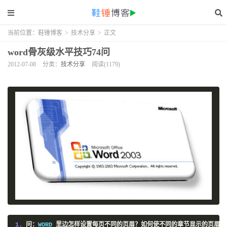
当前位置：
鞋锤博客
>
技术分享
>
正文
word骨灰级水平技巧74问
2012-07-08
分类：
技术分享
阅读(1179)
1.
问：
WORD 
里边怎样设置每页不同的页眉？如何使不同的章节显示的页眉不