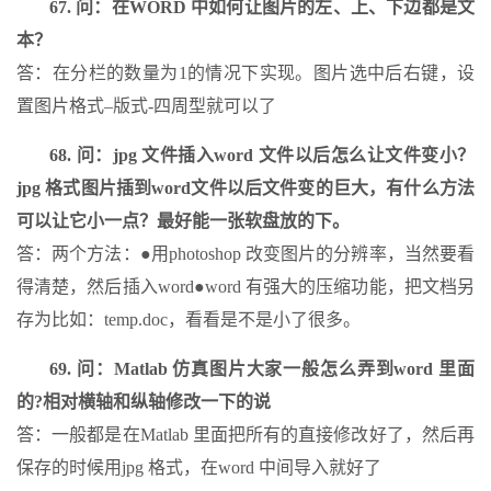
67. 问：在WORD 中如何让图片的左、上、下边都是文
本？
答：在分栏的数量为1的情况下实现。图片选中后右键，设
置图片格式–版式-四周型就可以了
68. 问：jpg 文件插入word 文件以后怎么让文件变小？
jpg 格式图片插到word文件以后文件变的巨大，有什么方法
可以让它小一点？最好能一张软盘放的下。
答：两个方法：●用photoshop 改变图片的分辨率，当然要看
得清楚，然后插入word●word 有强大的压缩功能，把文档另
存为比如：temp.doc，看看是不是小了很多。
69. 问：Matlab 仿真图片大家一般怎么弄到word 里面
的?相对横轴和纵轴修改一下的说
答：一般都是在Matlab 里面把所有的直接修改好了，然后再
保存的时候用jpg 格式，在word 中间导入就好了