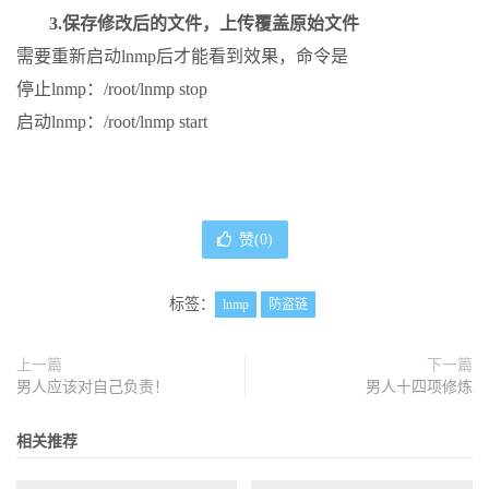
3.保存修改后的文件，上传覆盖原始文件
需要重新启动lnmp后才能看到效果，命令是
停止lnmp：/root/lnmp stop
启动lnmp：/root/lnmp start
赞(
0
)
标签：
lnmp
防盗链
上一篇
下一篇
男人应该对自己负责！
男人十四项修炼
相关推荐