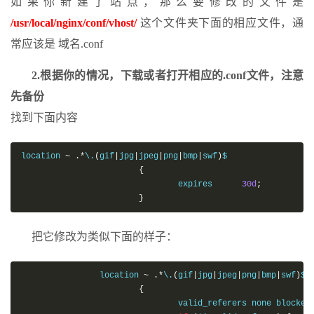
如果你新建了站点，那么要修改的文件是
/usr/local/nginx/conf/vhost/
这个文件夹下面的相应文件，通
常应该是 域名.conf
2.根据你的情况，下载或者打开相应的.conf文件，注意
先备份
找到下面内容
location 
~
.*
\.
(
gif
|
jpg
|
jpeg
|
png
|
bmp
|
swf
)
$

{
                                expires      
30d
;
}
把它修改为类似下面的样子：
                location 
~
.*
\.
(
gif
|
jpg
|
jpeg
|
png
|
bmp
|
swf
)
$

{
                                valid_referers none blocked