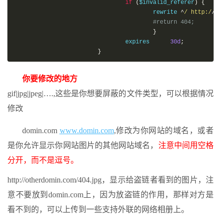
if
(
$invalid_referer
)
{
                                        rewrite 
^
/ http:/
/
o
#return 404;
}
                                expires      
30d
;
}
你要修改的地方
gif|jpg|jpeg|….,这些是你想要屏蔽的文件类型，可以根据情况
修改
domin.com
www.domin.com
,修改为你网站的域名，或者
是你允许显示你网站图片的其他网站域名，
注意中间用空格
分开，而不是逗号。
http://otherdomin.com/404.jpg，显示给盗链者看到的图片，注
意不要放到domin.com上，因为放盗链的作用，那样对方是
看不到的，可以上传到一些支持外联的网络相册上。