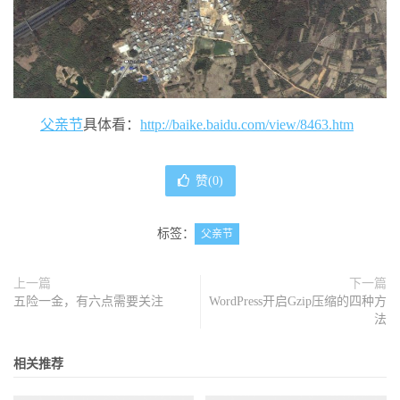
父亲节
具体看：
http://baike.baidu.com/view/8463.htm
赞(
0
)
标签：
父亲节
上一篇
下一篇
五险一金，有六点需要关注
WordPress开启Gzip压缩的四种方
法
相关推荐